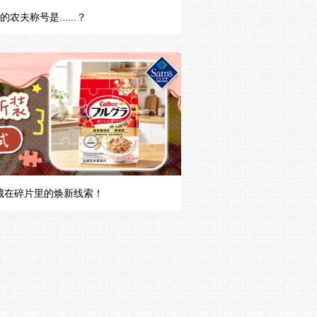
农夫称号是......？
隐藏在碎片里的焕新线索！