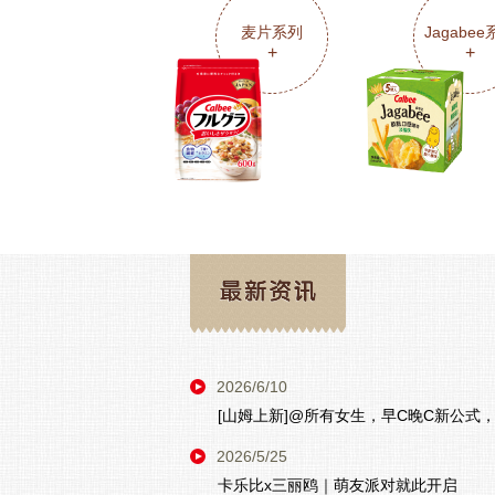
麦片系列
Jagabe
+
+
2026/6/10
[山姆上新]@所有女生，早C晚C新公式
2026/5/25
卡乐比x三丽鸥｜萌友派对就此开启