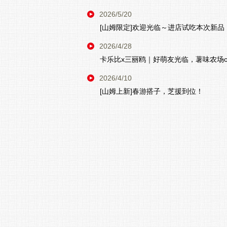
2026/5/20
[山姆限定]欢迎光临～进店试吃本次新品
2026/4/28
卡乐比x三丽鸥｜好萌友光临，薯味农场ope
2026/4/10
[山姆上新]春游搭子，芝援到位！