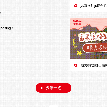
[以薯换礼]5周年你的
！
ning！
[眼力挑战]拼出
资讯一览